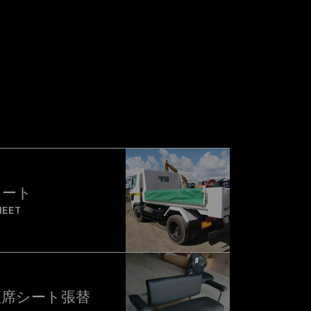
シート
HEET
座席シート張替