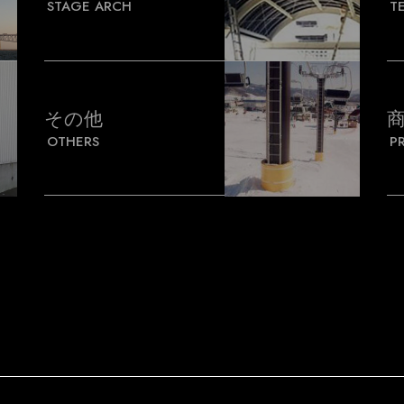
STAGE ARCH
T
その他
OTHERS
P