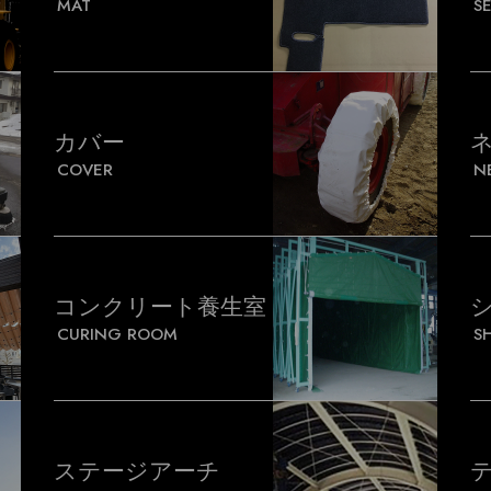
MAT
S
カバー
COVER
N
コンクリート養生室
CURING ROOM
S
ステージアーチ